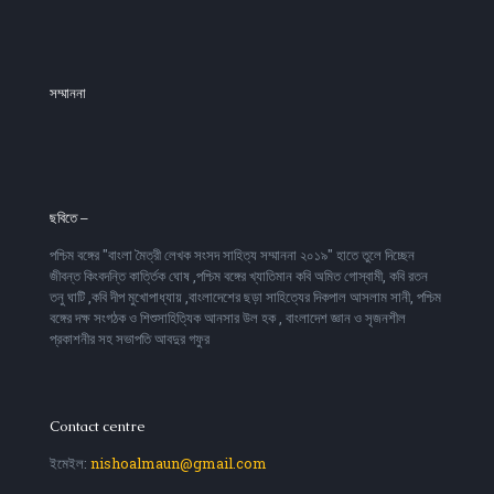
সম্মাননা
ছবিতে –
পশ্চিম বঙ্গের ''বাংলা মৈত্রী লেখক সংসদ সাহিত্য সম্মাননা ২০১৯'' হাতে তুলে দিচ্ছেন
জীবন্ত কিংবদন্তি কার্ত্তিক ঘোষ ,পশ্চিম বঙ্গের খ্যাতিমান কবি অমিত গোস্বামী, কবি রতন
তনু ঘাটি ,কবি দীপ মুখোপাধ্যায় ,বাংলাদেশের ছড়া সাহিত্যের দিকপাল আসলাম সানী, পশ্চিম
বঙ্গের দক্ষ সংগঠক ও শিশুসাহিত্যিক আনসার উল হক , বাংলাদেশ জ্ঞান ও সৃজনশীল
প্রকাশনীর সহ সভাপতি আবদুর গফুর
Contact centre
ইমেইল:
nishoalmaun@gmail.com