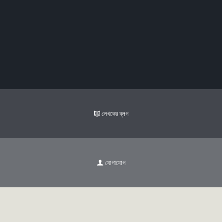
অচিন অ্যাপলের দেশে
বইমেলা, বেস্ট সেলার এবং সফলতা
লেখকের ব্লগ
যোগাযোগ