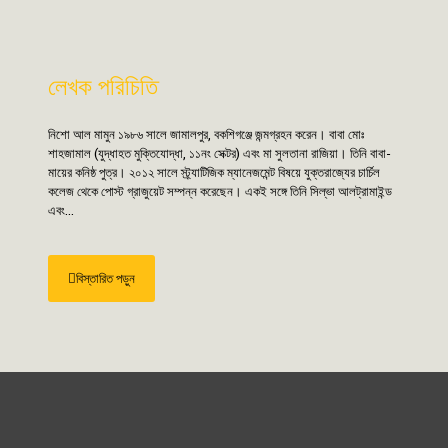
লেখক পরিচিতি
নিশো আল মামুন ১৯৮৬ সালে জামালপুর, বকশিগঞ্জে জন্মগ্রহন করেন। বাবা মোঃ
শাহজামাল (যুদ্ধাহত মুক্তিযোদ্ধা, ১১নং সেক্টর) এবং মা সুলতানা রাজিয়া। তিনি বাবা-
মায়ের কনিষ্ঠ পুত্র। ২০১২ সালে স্ট্র্যাটিজিক ম্যানেজমেন্ট বিষয়ে যুক্তরাজ্যের চার্চিল
কলেজ থেকে পোস্ট গ্রাজুয়েট সম্পন্ন করেছেন। একই সঙ্গে তিনি সিল্ভা আলট্রামাইন্ড
এবং...
বিস্তারিত পড়ুন