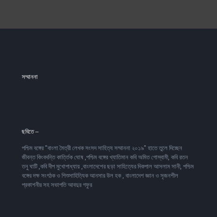
সম্মাননা
ছবিতে –
পশ্চিম বঙ্গের ''বাংলা মৈত্রী লেখক সংসদ সাহিত্য সম্মাননা ২০১৯'' হাতে তুলে দিচ্ছেন
জীবন্ত কিংবদন্তি কার্ত্তিক ঘোষ ,পশ্চিম বঙ্গের খ্যাতিমান কবি অমিত গোস্বামী, কবি রতন
তনু ঘাটি ,কবি দীপ মুখোপাধ্যায় ,বাংলাদেশের ছড়া সাহিত্যের দিকপাল আসলাম সানী, পশ্চিম
বঙ্গের দক্ষ সংগঠক ও শিশুসাহিত্যিক আনসার উল হক , বাংলাদেশ জ্ঞান ও সৃজনশীল
প্রকাশনীর সহ সভাপতি আবদুর গফুর