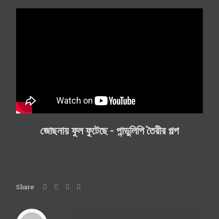
জোছনায় ফুল ফুটেছে - পান্ডুলিপি তৈরীর গল্প
Share