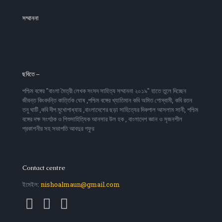
সম্মাননা
ছবিতে –
পশ্চিম বঙ্গের ''বাংলা মৈত্রী লেখক সংসদ সাহিত্য সম্মাননা ২০১৯'' হাতে তুলে দিচ্ছেন
জীবন্ত কিংবদন্তি কার্ত্তিক ঘোষ ,পশ্চিম বঙ্গের খ্যাতিমান কবি অমিত গোস্বামী, কবি রতন
তনু ঘাটি ,কবি দীপ মুখোপাধ্যায় ,বাংলাদেশের ছড়া সাহিত্যের দিকপাল আসলাম সানী, পশ্চিম
বঙ্গের দক্ষ সংগঠক ও শিশুসাহিত্যিক আনসার উল হক , বাংলাদেশ জ্ঞান ও সৃজনশীল
প্রকাশনীর সহ সভাপতি আবদুর গফুর
Contact centre
ইমেইল:
nishoalmaun@gmail.com