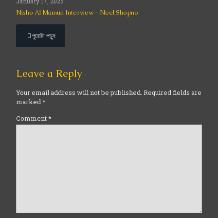
January 17, 2025
Nisho Al Mamun Interview – Neel Shopno
পুরোটা পড়ুন
Leave a Reply
Your email address will not be published.
Required fields are
marked
*
Comment
*